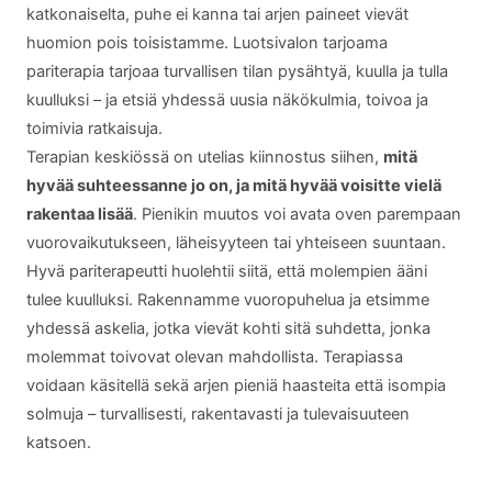
katkonaiselta, puhe ei kanna tai arjen paineet vievät
huomion pois toisistamme. Luotsivalon tarjoama
pariterapia tarjoaa turvallisen tilan pysähtyä, kuulla ja tulla
kuulluksi – ja etsiä yhdessä uusia näkökulmia, toivoa ja
toimivia ratkaisuja.
Terapian keskiössä on utelias kiinnostus siihen,
mitä
hyvää suhteessanne jo on, ja mitä hyvää voisitte vielä
rakentaa lisää
. Pienikin muutos voi avata oven parempaan
vuorovaikutukseen, läheisyyteen tai yhteiseen suuntaan.
Hyvä pariterapeutti huolehtii siitä, että molempien ääni
tulee kuulluksi. Rakennamme vuoropuhelua ja etsimme
yhdessä askelia, jotka vievät kohti sitä suhdetta, jonka
molemmat toivovat olevan mahdollista. Terapiassa
voidaan käsitellä sekä arjen pieniä haasteita että isompia
solmuja – turvallisesti, rakentavasti ja tulevaisuuteen
katsoen.