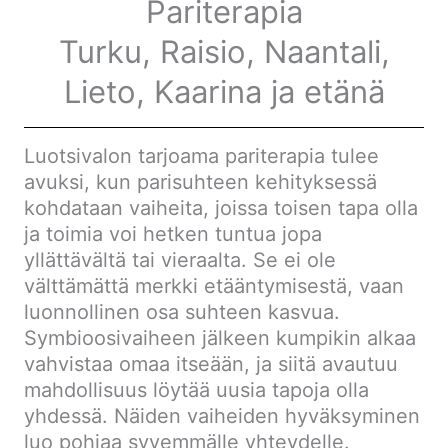
Pariterapia
Turku, Raisio, Naantali,
Lieto, Kaarina ja etänä
Luotsivalon tarjoama pariterapia tulee
avuksi, kun parisuhteen kehityksessä
kohdataan vaiheita, joissa toisen tapa olla
ja toimia voi hetken tuntua jopa
yllättävältä tai vieraalta. Se ei ole
välttämättä merkki etääntymisestä, vaan
luonnollinen osa suhteen kasvua.
Symbioosivaiheen jälkeen kumpikin alkaa
vahvistaa omaa itseään, ja siitä avautuu
mahdollisuus löytää uusia tapoja olla
yhdessä. Näiden vaiheiden hyväksyminen
luo pohjaa syvemmälle yhteydelle.