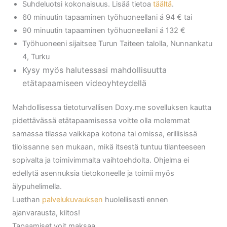
Suhdeluotsi kokonaisuus. Lisää tietoa
täältä
.
60 minuutin tapaaminen työhuoneellani á 94 € tai
90 minuutin tapaaminen työhuoneellani á 132 €
Työhuoneeni sijaitsee Turun Taiteen talolla, Nunnankatu
4, Turku
Kysy myös halutessasi mahdollisuutta
etätapaamiseen videoyhteydellä
Mahdollisessa tietoturvallisen Doxy.me sovelluksen kautta
pidettävässä etätapaamisessa voitte olla molemmat
samassa tilassa vaikkapa kotona tai omissa, erillisissä
tiloissanne sen mukaan, mikä itsestä tuntuu tilanteeseen
sopivalta ja toimivimmalta vaihtoehdolta. Ohjelma ei
edellytä asennuksia tietokoneelle ja toimii myös
älypuhelimella.
Luethan
palvelukuvauksen
huolellisesti ennen
ajanvarausta, kiitos!
Tapaamiset voit maksaa