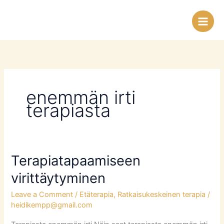
Skip
to
content
enemmän irti
terapiasta
Terapiatapaamiseen
Terapiatapaamiseen
virittäytyminen
virittäytyminen
Leave a Comment
/
Etäterapia
,
Ratkaisukeskeinen terapia
/
heidikempp@gmail.com