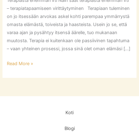
Terapiasta enemmän irti Näin saat terapiasta enemmän irti
– terapiatapaamiseen virittäytyminen Terapiaan tuleminen
on jo itsessään arvokas askel kohti parempaa ymmärrystä
omasta elämästä, toiveista ja haasteista. Usein jo se, että
varaa ajan ja pysähtyy itsensä äärelle, tuo mukanaan
muutosta. Terapia ei kuitenkaan ole passiivinen tapahtuma
– vaan yhteinen prosessi, jossa sinä olet oman elämäsi […]
Read More »
Koti
Blogi