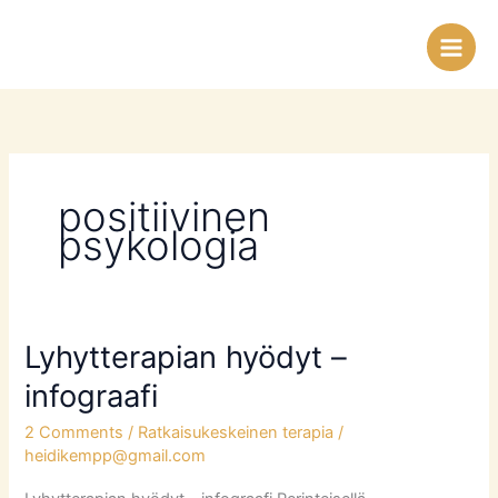
Skip
to
content
positiivinen
psykologia
Lyhytterapian hyödyt –
Lyhytterapian
hyödyt
infograafi
–
2 Comments
/
Ratkaisukeskeinen terapia
/
infograafi
heidikempp@gmail.com