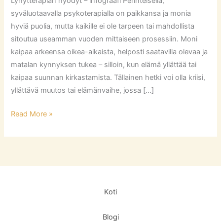
Lyhytterapian hyödyt – infograafi Perinteisellä,
syväluotaavalla psykoterapialla on paikkansa ja monia
hyviä puolia, mutta kaikille ei ole tarpeen tai mahdollista
sitoutua useamman vuoden mittaiseen prosessiin. Moni
kaipaa arkeensa oikea-aikaista, helposti saatavilla olevaa ja
matalan kynnyksen tukea – silloin, kun elämä yllättää tai
kaipaa suunnan kirkastamista. Tällainen hetki voi olla kriisi,
yllättävä muutos tai elämänvaihe, jossa […]
Read More »
Koti
Blogi