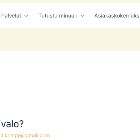
Palvelut
Tutustu minuun
Asiakaskokemuks
ivalo?
idikempp@gmail.com