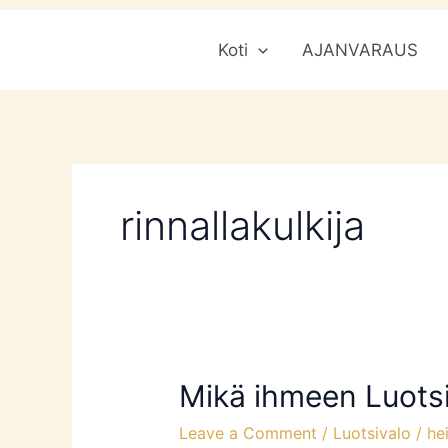
Skip
Koti
AJANVARAUS
to
content
rinnallakulkija
Mikä ihmeen Luots
Mikä
ihmeen
Leave a Comment
/
Luotsivalo
/
he
Luotsivalo?