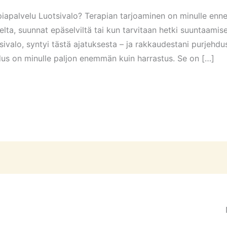
iapalvelu Luotsivalo? Terapian tarjoaminen on minulle ennen
selta, suunnat epäselviltä tai kun tarvitaan hetki suuntaami
tsivalo, syntyi tästä ajatuksesta – ja rakkaudestani purjehd
ehdus on minulle paljon enemmän kuin harrastus. Se on […]