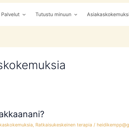
Palvelut
Tutustu minuun
Asiakaskokemuks
askokemuksia
siakkaanani?
akaskokemuksia
,
Ratkaisukeskeinen terapia
/
heidikempp@g