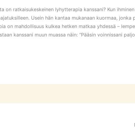
sta on ratkaisukeskeinen lyhytterapia kanssani? Kun ihminen
le ajatuksilleen. Usein hän kantaa mukanaan kuormaa, jonka 
pia on mahdollisuus kulkea hetken matkaa yhdessä – lempeäs
taan kanssani muun muassa näin: “Pääsin voinnissani paljo