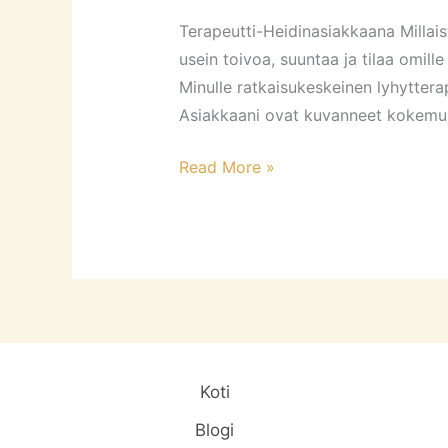
asiakkaanani?
Terapeutti-Heidinasiakkaana Millai
usein toivoa, suuntaa ja tilaa omil
Minulle ratkaisukeskeinen lyhyttera
Asiakkaani ovat kuvanneet kokemus
Read More »
Koti
Blogi