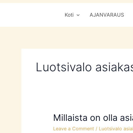
Skip
Koti
AJANVARAUS
to
content
Luotsivalo asiak
Millaista on olla a
Millaista
on
Leave a Comment
/
Luotsivalo asi
olla