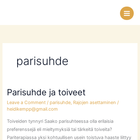
Skip
to
content
parisuhde
Parisuhde ja toiveet
Parisuhde
ja
Leave a Comment
/
parisuhde
,
Rajojen asettaminen
/
toiveet
heidikempp@gmail.com
Toiveiden tynnyri Saako parisuhteessa olla erilaisia
preferenssejä eli mieltymyksiä tai tärkeitä toiveita?
Pariterapiassa yksi kohtuullisen usein toistuva haaste liittyy