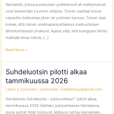
tilanteisiin, joissa puolisoiden preferenssit eli mieltymykset
ovat keskenään hyvinkin erilaisia. Toinen saattaa toivoa
vapautta matkustaa yksin tai ystävien kanssa. Toinen taas
kokee, että hänen unelmaparisuhteessa matkustetaan
lähtökohtaisesti yhdessä. Ajatus siitä, että kumppani lähtisi
matkalle ilman häntä, […]
Read More »
Suhdeluotsin pilotti alkaa
Suhdeluotsin
pilotti
tammikuussa 2026
alkaa
Leave a Comment
/
parisuhde
/
heidikempp@gmail.com
tammikuussa
2026
Suhdeluotsi Suhdeluotsi – parisovittelun™ pilotti alkaa
tammikuussa 2026 Oletteko parisuhteessa tilanteessa,
jossa samat riidat toistuvat, etäisyys tuntuu kasvaneen,