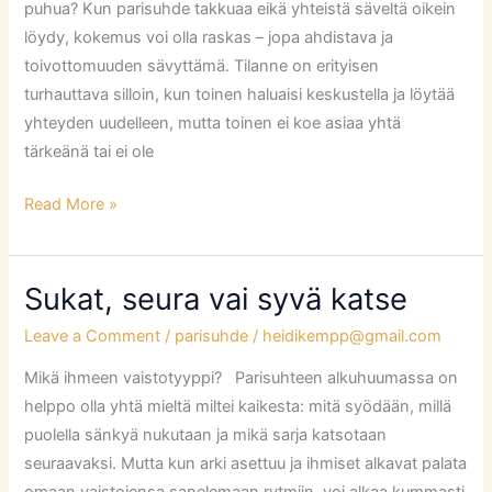
puhua? Kun parisuhde takkuaa eikä yhteistä säveltä oikein
löydy, kokemus voi olla raskas – jopa ahdistava ja
toivottomuuden sävyttämä. Tilanne on erityisen
turhauttava silloin, kun toinen haluaisi keskustella ja löytää
yhteyden uudelleen, mutta toinen ei koe asiaa yhtä
tärkeänä tai ei ole
Read More »
Sukat, seura vai syvä katse
Sukat,
seura
Leave a Comment
/
parisuhde
/
heidikempp@gmail.com
vai
Mikä ihmeen vaistotyyppi? Parisuhteen alkuhuumassa on
syvä
helppo olla yhtä mieltä miltei kaikesta: mitä syödään, millä
katse
puolella sänkyä nukutaan ja mikä sarja katsotaan
seuraavaksi. Mutta kun arki asettuu ja ihmiset alkavat palata