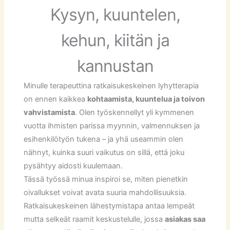
Kysyn, kuuntelen,
kehun, kiitän ja
kannustan
Minulle terapeuttina ratkaisukeskeinen lyhytterapia
on ennen kaikkea
kohtaamista, kuuntelua ja toivon
vahvistamista
. Olen työskennellyt yli kymmenen
vuotta ihmisten parissa myynnin, valmennuksen ja
esihenkilötyön tukena – ja yhä useammin olen
nähnyt, kuinka suuri vaikutus on sillä, että joku
pysähtyy aidosti kuulemaan.
Tässä työssä minua inspiroi se, miten pienetkin
oivallukset voivat avata suuria mahdollisuuksia.
Ratkaisukeskeinen lähestymistapa antaa lempeät
mutta selkeät raamit keskustelulle, jossa
asiakas saa