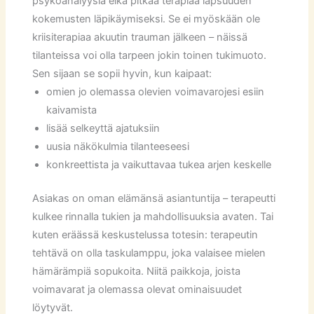
psykoanalyysiä eikä pitkää terapiaa lapsuuden
kokemusten läpikäymiseksi. Se ei myöskään ole
kriisiterapiaa akuutin trauman jälkeen – näissä
tilanteissa voi olla tarpeen jokin toinen tukimuoto.
Sen sijaan se sopii hyvin, kun kaipaat:
omien jo olemassa olevien voimavarojesi esiin
kaivamista
lisää selkeyttä ajatuksiin
uusia näkökulmia tilanteeseesi
konkreettista ja vaikuttavaa tukea arjen keskelle
Asiakas on oman elämänsä asiantuntija – terapeutti
kulkee rinnalla tukien ja mahdollisuuksia avaten. Tai
kuten eräässä keskustelussa totesin: terapeutin
tehtävä on olla taskulamppu, joka valaisee mielen
hämärämpiä sopukoita. Niitä paikkoja, joista
voimavarat ja olemassa olevat ominaisuudet
löytyvät.