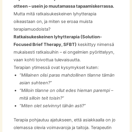
otteen – usein jo muutamassa tapaamiskerrassa.
Mutta mitä ratkaisukeskeinen lyhytterapia
oikeastaan on, ja miten se eroaa muista
terapiamuodoista?
Ratkaisukeskeinen lyhytterapia (Solution-
Focused Brief Therapy, SFBT)
keskittyy nimensä
mukaisesti ratkaisuihin – ei ongelmien pyörittelyyn,
vaan kohti toivottua tulevaisuutta.
Terapian ytimessä ovat kysymykset kuten:
“Millainen olisi paras mahdollinen tilanne tämän
asian suhteen?”
“Milloin tilanne on ollut edes hieman parempi –
mitä silloin teit toisin?”
“Miten olet selvinnyt tähän asti?”
Terapia pohjautuu ajatukseen, että asiakkaalla on jo
olemassa olevia voimavaroja ja taitoja. Terapeutin