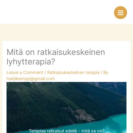
Skip
to
content
Mitä on ratkaisukeskeinen
lyhytterapia?
Leave a Comment
/
Ratkaisukeskeinen terapia
/ By
heidikempp@gmail.com
Terapiaa ratkaisut edellä - mitä se on?