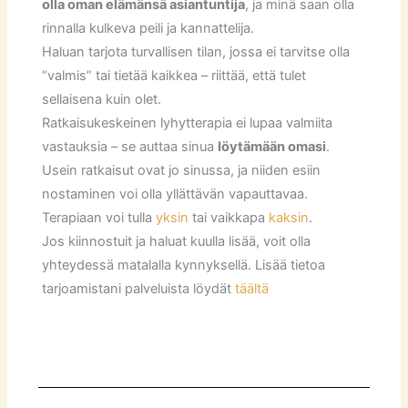
olla oman elämänsä asiantuntija
, ja minä saan olla
rinnalla kulkeva peili ja kannattelija.
Haluan tarjota turvallisen tilan, jossa ei tarvitse olla
“valmis” tai tietää kaikkea – riittää, että tulet
sellaisena kuin olet.
Ratkaisukeskeinen lyhytterapia ei lupaa valmiita
vastauksia – se auttaa sinua
löytämään omasi
.
Usein ratkaisut ovat jo sinussa, ja niiden esiin
nostaminen voi olla yllättävän vapauttavaa.
Terapiaan voi tulla
yksin
tai vaikkapa
kaksin
.
Jos kiinnostuit ja haluat kuulla lisää, voit olla
yhteydessä matalalla kynnyksellä. Lisää tietoa
tarjoamistani palveluista löydät
täältä